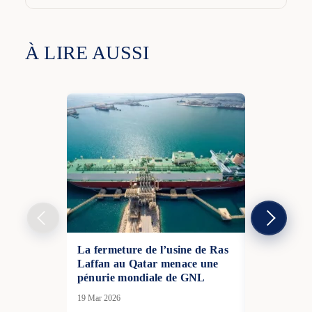
À LIRE AUSSI
La fermeture de l’usine de Ras
BYD achève
Laffan au Qatar menace une
d’un compl
pénurie mondiale de GNL
électriques
19 Mar 2026
15 Nov 2025