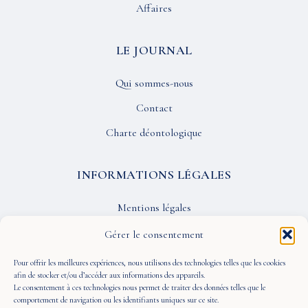
Affaires
LE JOURNAL
Qui sommes-nous
Contact
Charte déontologique
INFORMATIONS LÉGALES
Mentions légales
Confidentialité
Gérer le consentement
CGU
Pour offrir les meilleures expériences, nous utilisons des technologies telles que les cookies
afin de stocker et/ou d’accéder aux informations des appareils.
Le consentement à ces technologies nous permet de traiter des données telles que le
SUIVEZ-NOUS
comportement de navigation ou les identifiants uniques sur ce site.