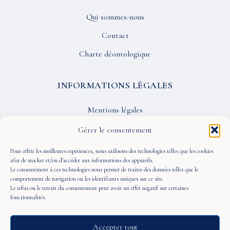
Qui sommes-nous
Contact
Charte déontologique
INFORMATIONS LÉGALES
Mentions légales
Confidentialité
Gérer le consentement
CGU
Pour offrir les meilleures expériences, nous utilisons des technologies telles que les cookies
afin de stocker et/ou d’accéder aux informations des appareils.
Le consentement à ces technologies nous permet de traiter des données telles que le
SUIVEZ-NOUS
comportement de navigation ou les identifiants uniques sur ce site.
Le refus ou le retrait du consentement peut avoir un effet négatif sur certaines
fonctionnalités.
Accepter tout