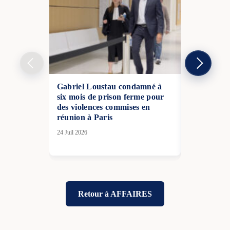
Gabriel Loustau condamné à
Violences à 
six mois de prison ferme pour
des parent
des violences commises en
05 Avr 2026
réunion à Paris
24 Juil 2026
Retour à AFFAIRES