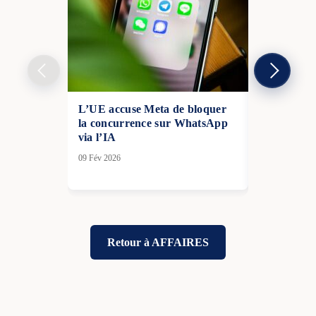
L’UE accuse Meta de bloquer
Radiologie 
la concurrence sur WhatsApp
massive par
via l’IA
France
09 Fév 2026
10 Nov 2025
Retour à AFFAIRES