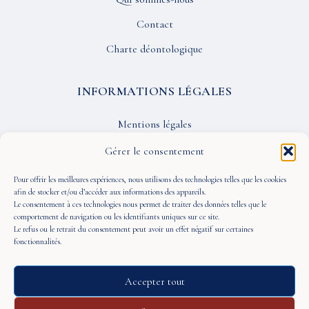
Contact
Charte déontologique
INFORMATIONS LÉGALES
Mentions légales
Confidentialité
Gérer le consentement
CGU
Pour offrir les meilleures expériences, nous utilisons des technologies telles que les cookies
afin de stocker et/ou d’accéder aux informations des appareils.
Le consentement à ces technologies nous permet de traiter des données telles que le
SUIVEZ-NOUS
comportement de navigation ou les identifiants uniques sur ce site.
Le refus ou le retrait du consentement peut avoir un effet négatif sur certaines
fonctionnalités.
Accepter tout
© 2026 À Portée de Vue — Tous droits réservés