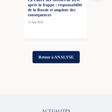
après la frappe : responsabilité
guerre : la
de la Russie et ampleur des
blindés à la
conséquences
19 Jan 2026
15 Juin 2026
Retour à ANALYSE
ACTUALITÉS