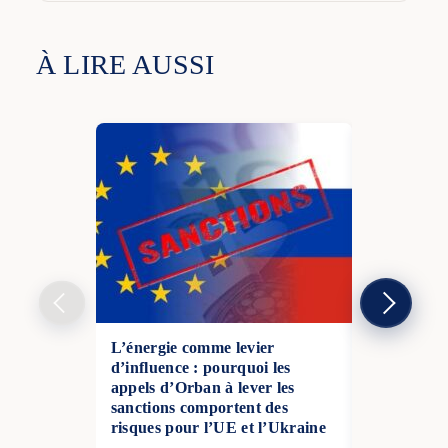
À LIRE AUSSI
L’énergie comme levier
Menaces co
d’influence : pourquoi les
réaction de
appels d’Orban à lever les
l’Europe cr
sanctions comportent des
moins à la 
risques pour l’UE et l’Ukraine
Moscou sur 