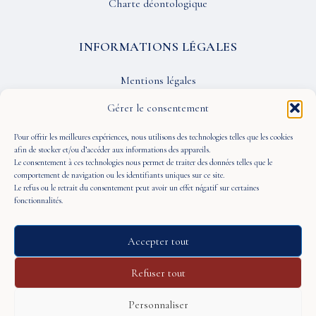
Charte déontologique
INFORMATIONS LÉGALES
Mentions légales
Confidentialité
Gérer le consentement
CGU
Pour offrir les meilleures expériences, nous utilisons des technologies telles que les cookies
afin de stocker et/ou d’accéder aux informations des appareils.
Le consentement à ces technologies nous permet de traiter des données telles que le
SUIVEZ-NOUS
comportement de navigation ou les identifiants uniques sur ce site.
Le refus ou le retrait du consentement peut avoir un effet négatif sur certaines
fonctionnalités.
Accepter tout
© 2026 À Portée de Vue — Tous droits réservés
Refuser tout
Personnaliser