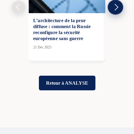
L’architecture de la peur
Les électio
diffuse : comment la Russie
comme exe
reconfigure la sécurité
modèle de s
européenne sans guerre
l’informat
21 Déc 2025
08 Juin 2026
Retour à ANALYSE