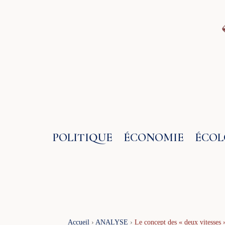
Aller
au
contenu
POLITIQUE
ÉCONOMIE
ÉCOL
Accueil
›
ANALYSE
›
Le concept des « deux vitesses 