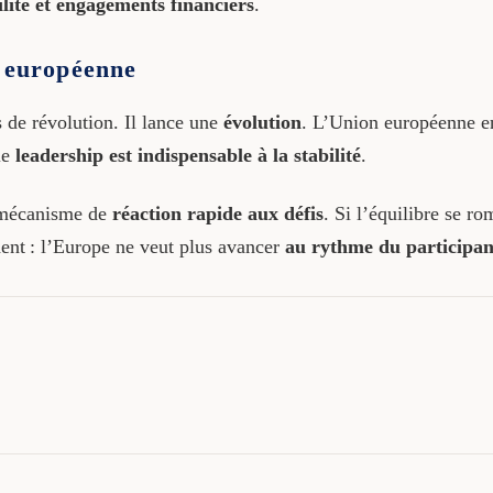
lité et engagements financiers
.
n européenne
 de révolution. Il lance une
évolution
. L’Union européenne e
le
leadership est indispensable à la stabilité
.
n mécanisme de
réaction rapide aux défis
. Si l’équilibre se ro
ident : l’Europe ne veut plus avancer
au rythme du participan