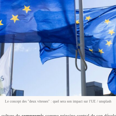
Le concept des "deux vitesses" : quel sera son impact sur l'UE / unsplash
 culture du
compromis
comme principe central de son dével