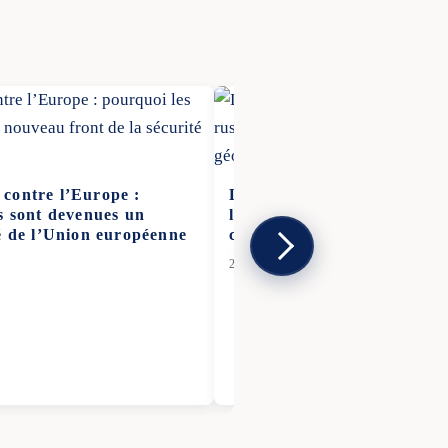
contre l’Europe :
Le gaz arctique comme lign
s sont devenues un
le GNL russe est devenu un d
té de l’Union européenne
climatique et géopolitique
28 Nov 2025