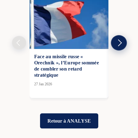
Face au missile russe «
Crise de co
Orechnik », l’Europe sommée
l’OTAN : l
de combler son retard
plus en pl
stratégique
signaux ven
27 Jan 2026
02 Avr 2026
Retour à ANALYSE