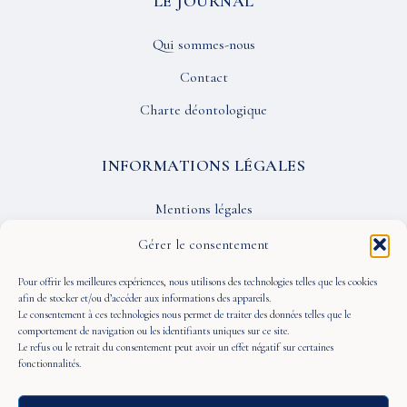
LE JOURNAL
Qui sommes-nous
Contact
Charte déontologique
INFORMATIONS LÉGALES
Mentions légales
Confidentialité
Gérer le consentement
CGU
Pour offrir les meilleures expériences, nous utilisons des technologies telles que les cookies
afin de stocker et/ou d’accéder aux informations des appareils.
Le consentement à ces technologies nous permet de traiter des données telles que le
SUIVEZ-NOUS
comportement de navigation ou les identifiants uniques sur ce site.
Le refus ou le retrait du consentement peut avoir un effet négatif sur certaines
fonctionnalités.