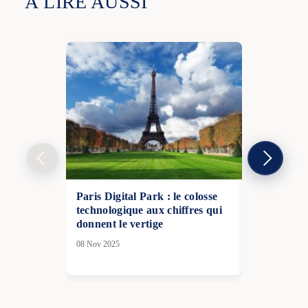
À LIRE AUSSI
Paris Digital Park : le colosse
Eau potable
technologique aux chiffres qui
collectivité
donnent le vertige
des syndica
08 Nov 2025
24 Déc 2025