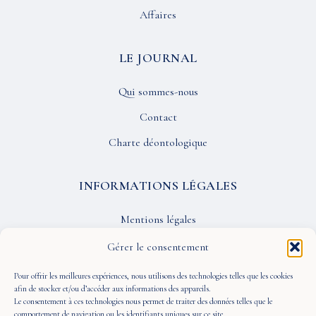
Affaires
LE JOURNAL
Qui sommes-nous
Contact
Charte déontologique
INFORMATIONS LÉGALES
Mentions légales
Confidentialité
Gérer le consentement
CGU
Pour offrir les meilleures expériences, nous utilisons des technologies telles que les cookies
afin de stocker et/ou d’accéder aux informations des appareils.
Le consentement à ces technologies nous permet de traiter des données telles que le
SUIVEZ-NOUS
comportement de navigation ou les identifiants uniques sur ce site.