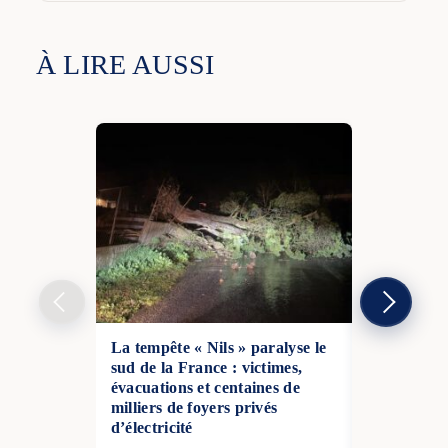
À LIRE AUSSI
La tempête « Nils » paralyse le
Tornade en
sud de la France : victimes,
dégâts maté
évacuations et centaines de
habitants s
milliers de foyers privés
01 Fév 2026
d’électricité