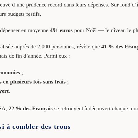
preuve d’une prudence record dans leurs dépenses. Sur fond d’
rs budgets festifs.
de dépenser en moyenne
491 euros
pour Noël — le niveau le pl
éalisée auprès de 2 000 personnes, révèle que
41 % des Franç
hats de fin d’année. Parmi eux :
conomies
;
 en plusieurs fois sans frais
;
vert
.
CSA,
22 % des Français
se retrouvent à découvert chaque moi
si à combler des trous