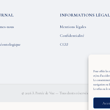
URNAL
INFORMATIONS LÉGAL
mes-nous
Mentions légales
Confidentialité
éontologique
CGU
Pour offrir les 
et/ou d’accéder
Le consentement
navigation ou l
Le refus ou le 
© 2026 À Portée de Vue — Tous droits réservés
Acce