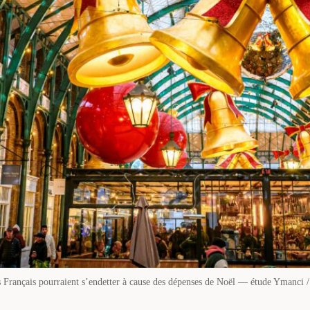
 Français pourraient s’endetter à cause des dépenses de Noël — étude Ymanci /