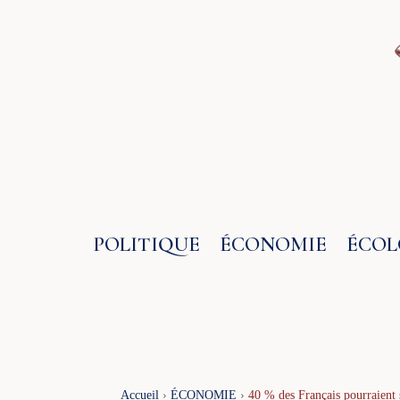
Aller
au
contenu
POLITIQUE
ÉCONOMIE
ÉCOL
Accueil
›
ÉCONOMIE
›
40 % des Français pourraient