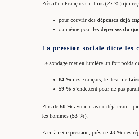
Près d’un Français sur trois (
27 %
) qui reç
pour couvrir des
dépenses déjà en
ou même pour les
dépenses du quo
La pression sociale dicte les
Le sondage met en lumière un fort poids des 
84 %
des Français, le désir de
fair
59 %
s’endettent pour ne pas paraî
Plus de
60 %
avouent avoir déjà craint qu
les hommes (
53 %
).
Face à cette pression, près de
43 %
des rép