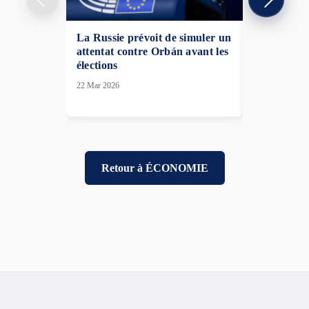
La Russie prévoit de simuler un
Des dizaines
attentat contre Orbán avant les
de frappes 
élections
oblasts de 
Tchernihiv
22 Mar 2026
03 Avr 2026
Retour à ÉCONOMIE