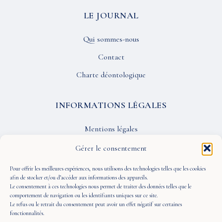
LE JOURNAL
Qui sommes-nous
Contact
Charte déontologique
INFORMATIONS LÉGALES
Mentions légales
Confidentialité
Gérer le consentement
CGU
Pour offrir les meilleures expériences, nous utilisons des technologies telles que les cookies
afin de stocker et/ou d’accéder aux informations des appareils.
Le consentement à ces technologies nous permet de traiter des données telles que le
SUIVEZ-NOUS
comportement de navigation ou les identifiants uniques sur ce site.
Le refus ou le retrait du consentement peut avoir un effet négatif sur certaines
fonctionnalités.