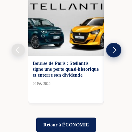
Bourse de Paris : Stellantis
Un accord d
signe une perte quasi-historique
États-Unis 
et enterre son dividende
faire baisse
carburants
26 Fév 2026
été
15 Juin 2026
Retour à ÉCONOMIE