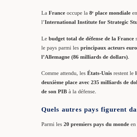
La
France
occupe la
8ᵉ place mondiale
en
l’
International Institute for Strategic S
Le
budget total de défense de la France
s
le pays parmi les
principaux acteurs europ
l’Allemagne (86 milliards de dollars)
.
Comme attendu, les
États-Unis
restent le
deuxième place avec 235 milliards de dol
de son PIB
à la défense.
Quels autres pays figurent da
Parmi les
20 premiers pays du monde
en 