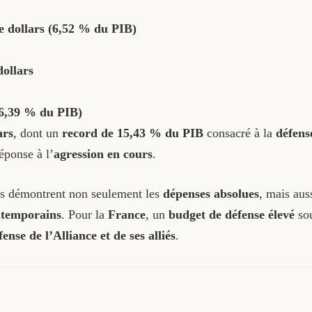
e dollars (6,52 % du PIB)
ollars
(6,39 % du PIB)
ars
, dont un
record de 15,43 % du PIB
consacré à la
défens
éponse à l’
agression en cours
.
urs démontrent non seulement les
dépenses absolues
, mais aus
ntemporains
. Pour la
France
, un
budget de défense élevé
sou
fense de l’Alliance et de ses alliés
.