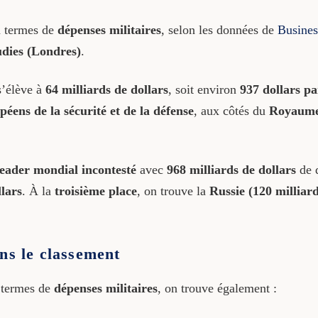
 termes de
dépenses militaires
, selon les données de
Busines
tudies (Londres)
.
’élève à
64 milliards de dollars
, soit environ
937 dollars pa
éens de la sécurité et de la défense
, aux côtés du
Royaume-
leader mondial incontesté
avec
968 milliards de dollars
de d
lars
. À la
troisième place
, on trouve la
Russie (120 milliard
ns le classement
termes de
dépenses militaires
, on trouve également :