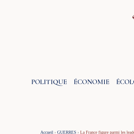
Aller
au
contenu
POLITIQUE
ÉCONOMIE
ÉCOL
Accueil
›
GUERRES
›
La France figure parmi les lead