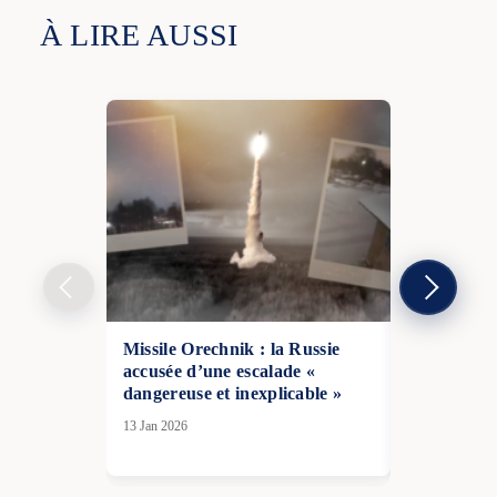
À LIRE AUSSI
Missile Orechnik : la Russie
La Corée d
accusée d’une escalade «
chasseurs a
dangereuse et inexplicable »
d’avions mil
russes
13 Jan 2026
27 Juin 2026