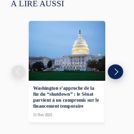
À LIRE AUSSI
Washington s’approche de la
La Norvège
fin du “shutdown” : le Sénat
dialogue av
parvient à un compromis sur le
rôle de son
financement temporaire
dans la séc
11 Nov 2025
05 Mar 2026