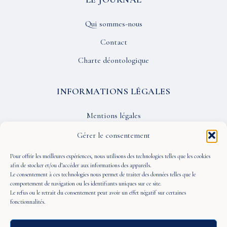
Qui sommes-nous
Contact
Charte déontologique
INFORMATIONS LÉGALES
Mentions légales
Confidentialité
Gérer le consentement
CGU
Pour offrir les meilleures expériences, nous utilisons des technologies telles que les cookies
afin de stocker et/ou d’accéder aux informations des appareils.
Le consentement à ces technologies nous permet de traiter des données telles que le
SUIVEZ-NOUS
comportement de navigation ou les identifiants uniques sur ce site.
Le refus ou le retrait du consentement peut avoir un effet négatif sur certaines
fonctionnalités.