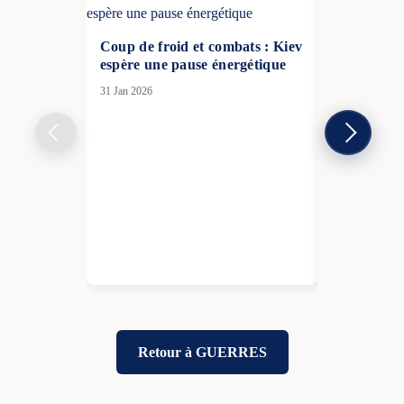
Coup de froid et combats : Kiev
espère une pause énergétique
31 Jan 2026
La France 
un risque d
radiologiqu
russes en 
26 Avr 2026
Retour à GUERRES