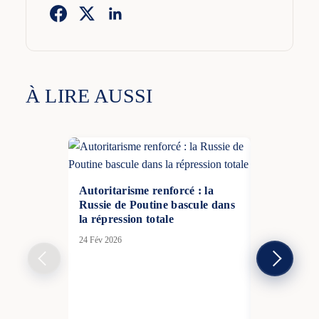
À LIRE AUSSI
Autoritarisme renforcé : la
Russie de Poutine bascule dans
la répression totale
24 Fév 2026
Attaques ru
l’Ukraine c