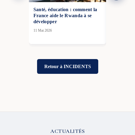
Santé, éducation : comment la
La France 
France aide le Rwanda à se
obligatoire
développer
partir de 2
11 Mai 2026
25 Déc 2025
Retour à INCIDENTS
ACTUALITÉS