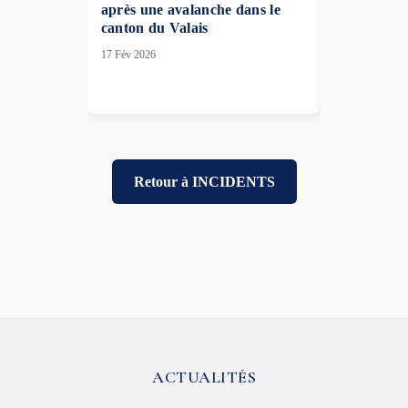
après une avalanche dans le
l’appel urg
canton du Valais
jeunes
17 Fév 2026
09 Mai 2026
Retour à INCIDENTS
ACTUALITÉS