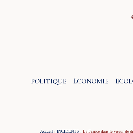
Aller
au
contenu
POLITIQUE
ÉCONOMIE
ÉCOL
Accueil
›
INCIDENTS
›
La France dans le viseur de dr