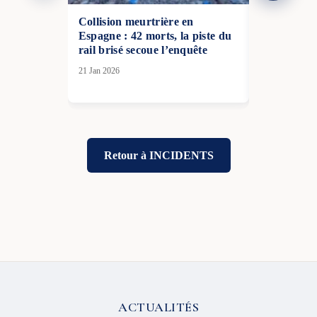
Collision meurtrière en
La canicule
Espagne : 42 morts, la piste du
à réduire s
rail brisé secoue l’enquête
nucléaire :
temporairem
21 Jan 2026
13 Juil 2026
Retour à INCIDENTS
ACTUALITÉS