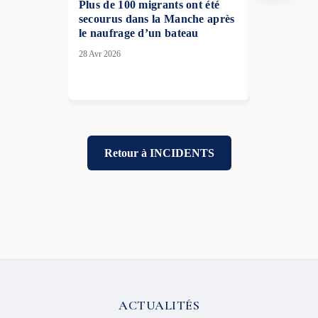
Plus de 100 migrants ont été
Le parquet
secourus dans la Manche après
clôture de 
le naufrage d’un bateau
du vol Egy
28 Avr 2026
14 Mai 2026
Retour à INCIDENTS
ACTUALITÉS