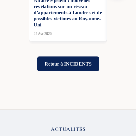
Affaire Epstein : nouvelles
Guerre hyb
révélations sur un réseau
une ère de 
d’appartements à Londres et de
en Europe
possibles victimes au Royaume-
04 Déc 2025
Uni
24 Avr 2026
Retour à INCIDENTS
ACTUALITÉS