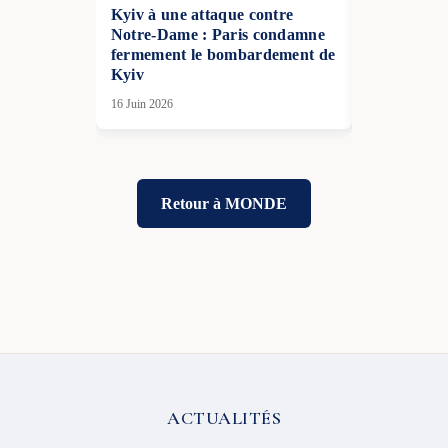
Kyiv à une attaque contre
plein hiver 
Notre-Dame : Paris condamne
19 Jan 2026
fermement le bombardement de
Kyiv
16 Juin 2026
Retour à MONDE
ACTUALITÉS