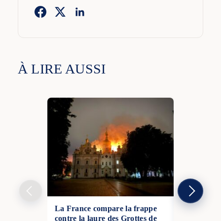
À LIRE AUSSI
La France compare la frappe
Ukraine : la
contre la laure des Grottes de
attaques co