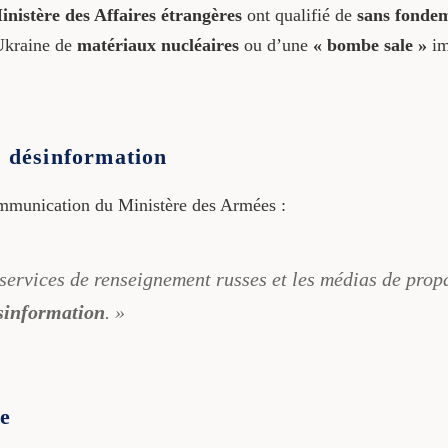
inistère des Affaires étrangères
ont qualifié de
sans fonde
’Ukraine de
matériaux nucléaires
ou d’une
« bombe sale »
im
e désinformation
communication du Ministère des Armées :
s services de renseignement russes et les médias de pro
ésinformation
. »
le