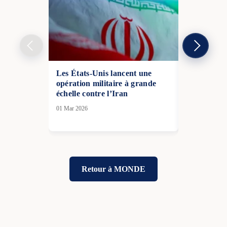
Les États-Unis lancent une
Donald Tru
opération militaire à grande
informe le 
échelle contre l’Iran
contre l’Ir
01 Mar 2026
03 Mar 2026
Retour à MONDE