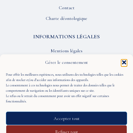
Contact
Charte déontologique
INFORMATIONS LÉGALES
Mentions légales
Confidentialité
Gérer le consentement
CGU
Pour offrir les meilleures expériences, nous utilisons des technologies telles que les cookies
afin de stocker et/ou d’accéder aux informations des appareils.
Le consentement à ces technologies nous permet de traiter des données telles que le
SUIVEZ-NOUS
comportement de navigation ou les identifiants uniques sur ce site.
Le refus ou le retrait du consentement peut avoir un effet négatif sur certaines
fonctionnalités.
Accepter tout
© 2026 À Portée de Vue — Tous droits réservés
Refuser tout