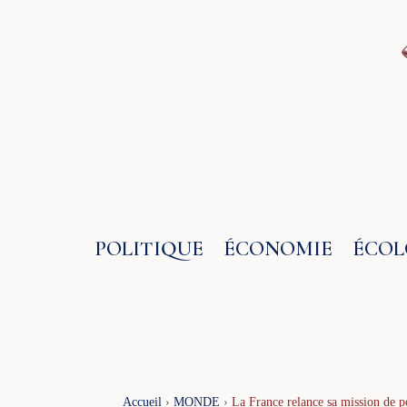
Aller
au
contenu
POLITIQUE
ÉCONOMIE
ÉCOL
Accueil
›
MONDE
›
La France relance sa mission de p