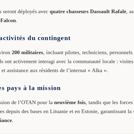
és seront déployés avec
quatre chasseurs Dassault Rafale
, a
 Falcon
.
activités du contingent
nviron
200 militaires
, incluant pilotes, techniciens, personnel
ils ont activement interagi avec la communauté locale : visites
t assistance aux résidents de l’internat « Alka ».
es pays à la mission
mission de l’OTAN pour la
neuvième fois
, tandis que les force
ées depuis des bases en Lituanie et en Estonie, garantissant la 
liance
.