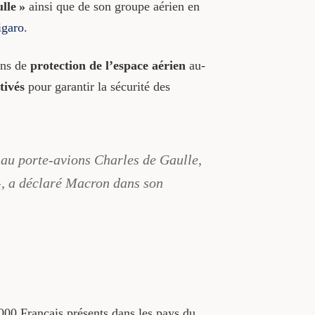
lle »
ainsi que de son groupe aérien en
igaro
.
ons de
protection de l’espace aérien
au-
tivés
pour garantir la sécurité des
é au porte-avions Charles de Gaulle,
», a déclaré Macron dans son
00 Français présents dans les pays du