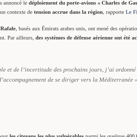
a annoncé le
déploiement du porte-avions « Charles de Gau
s un contexte de
tension accrue dans la région
, rapporte
Le F
s
Rafale
, basés aux Émirats arabes unis, ont mené des opérati
t. Par ailleurs,
des systèmes de défense aérienne ont été ac
ble et de l’incertitude des prochains jours, j’ai ordonn
 d’accompagnement de se diriger vers la Méditerranée 
pour
les citoyens les plus vulnérables
parmi les quelque 400 0