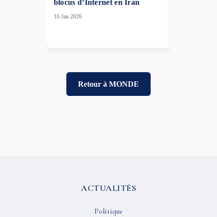
blocus d’Internet en Iran
fin du “shu
parvient à 
16 Jan 2026
financemen
11 Nov 2025
Retour à MONDE
ACTUALITÉS
Politique