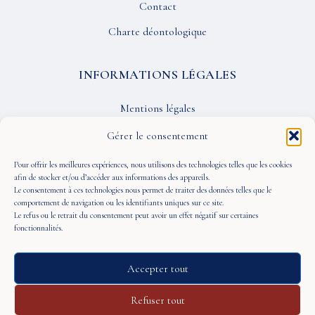
Contact
Charte déontologique
INFORMATIONS LÉGALES
Mentions légales
Confidentialité
Gérer le consentement
CGU
Pour offrir les meilleures expériences, nous utilisons des technologies telles que les cookies
afin de stocker et/ou d’accéder aux informations des appareils.
Le consentement à ces technologies nous permet de traiter des données telles que le
SUIVEZ-NOUS
comportement de navigation ou les identifiants uniques sur ce site.
Le refus ou le retrait du consentement peut avoir un effet négatif sur certaines
fonctionnalités.
Accepter tout
© 2026 À Portée de Vue — Tous droits réservés
Refuser tout