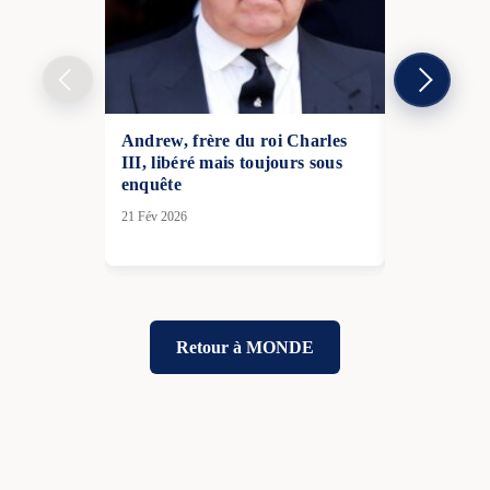
Andrew, frère du roi Charles
Plus de 200
III, libéré mais toujours sous
contre l’Uk
enquête
10 Juin 2026
21 Fév 2026
Retour à MONDE