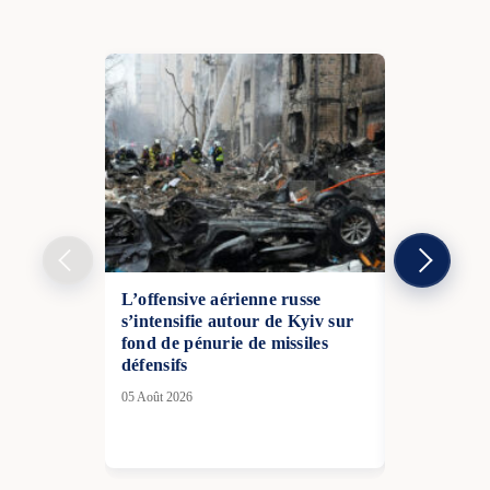
L’offensive aérienne russe
Kyiv de nou
s’intensifie autour de Kyiv sur
frappes rus
fond de pénurie de missiles
nouvelle nu
défensifs
aériennes
05 Août 2026
14 Juil 2026