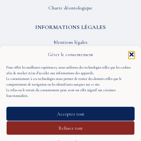
Charte déontologique
INFORMATIONS LÉGALES
Mentions légales
Confidentialité
Gérer le consentement
CGU
Pour offrir les meilleures expériences, nous utilisons des technologies telles que les cookies
afin de stocker et/ou d’accéder aux informations des appareils.
Le consentement à ces technologies nous permet de traiter des données telles que le
SUIVEZ-NOUS
comportement de navigation ou les identifiants uniques sur ce site.
Le refus ou le retrait du consentement peut avoir un effet négatif sur certaines
fonctionnalités.
Accepter tout
© 2026 À Portée de Vue — Tous droits réservés
Refuser tout