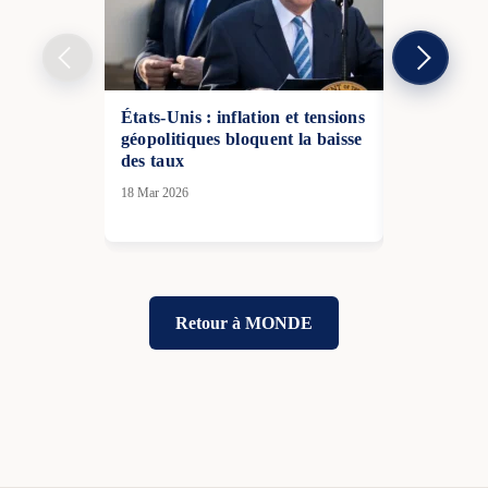
États-Unis : inflation et tensions
Russie : cr
géopolitiques bloquent la baisse
alimentée 
des taux
massives
18 Mar 2026
27 Avr 2026
Retour à MONDE