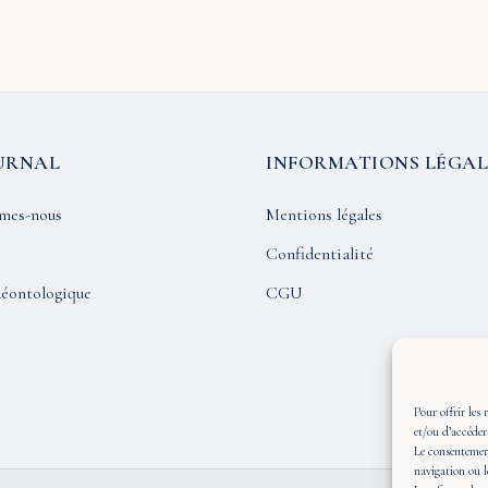
URNAL
INFORMATIONS LÉGAL
mes-nous
Mentions légales
Confidentialité
éontologique
CGU
Pour offrir les 
et/ou d’accéder
Le consentement
navigation ou l