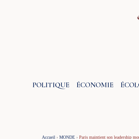
Aller
au
contenu
POLITIQUE
ÉCONOMIE
ÉCOL
Accueil
›
MONDE
›
Paris maintient son leadership mon