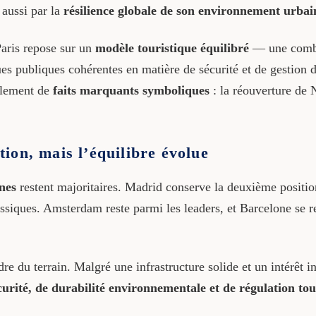
 aussi par la
résilience globale de son environnement urbai
Paris repose sur un
modèle touristique équilibré
— une combin
es publiques cohérentes en matière de sécurité et de gestion de
galement de
faits marquants symboliques
: la réouverture de 
ion, mais l’équilibre évolue
nes
restent majoritaires. Madrid conserve la deuxième positi
ssiques. Amsterdam reste parmi les leaders, et Barcelone se r
 du terrain. Malgré une infrastructure solide et un intérêt int
curité, de durabilité environnementale et de régulation tou