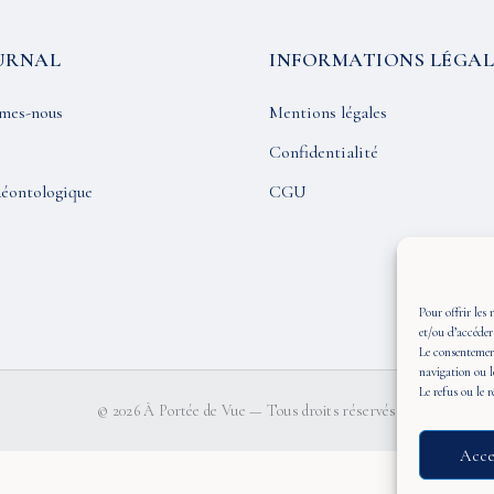
URNAL
INFORMATIONS LÉGAL
mes-nous
Mentions légales
Confidentialité
éontologique
CGU
Pour offrir les 
et/ou d’accéder
Le consentement
navigation ou l
Le refus ou le 
© 2026 À Portée de Vue — Tous droits réservés
Acce