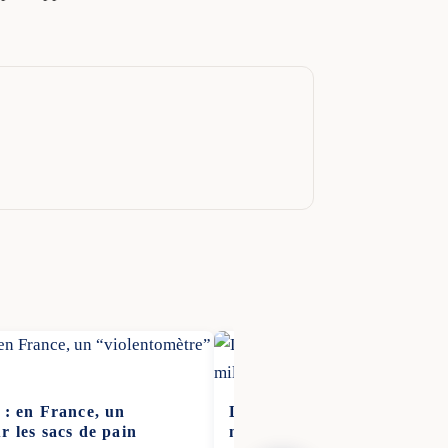
 : en France, un
La France exprime son inqu
r les sacs de pain
manœuvres militaires de la