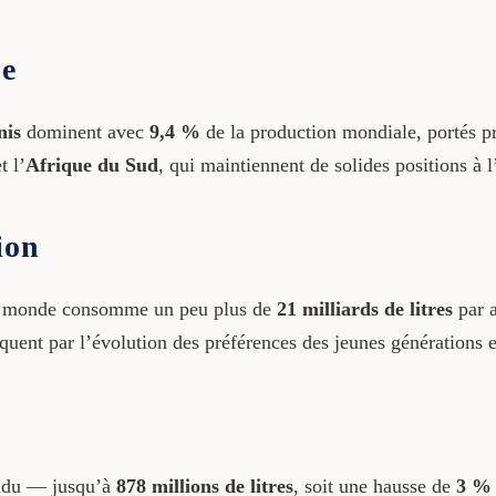
pe
nis
dominent avec
9,4 %
de la production mondiale, portés p
t l’
Afrique du Sud
, qui maintiennent de solides positions à l
ion
le monde consomme un peu plus de
21 milliards de litres
par a
quent par l’évolution des préférences des jeunes générations e
endu — jusqu’à
878 millions de litres
, soit une hausse de
3 %