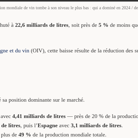
ion mondiale de vin tombe à son niveau le plus bas : qui a dominé en 2024 / de
chuté à
22,6 milliards de litres
, soit près de
5 %
de moins que
igne et du vin
(OIV), cette baisse résulte de la réduction des s
é sa position dominante sur le marché.
n avec
4,41 milliards de litres
— près de 20 % de la producti
 de litres
, puis l’
Espagne
avec
3,1 milliards de litres
.
é plus de
49 %
de la production mondiale totale.