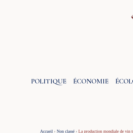
Aller
au
contenu
POLITIQUE
ÉCONOMIE
ÉCOL
Accueil
›
Non classé
›
La production mondiale de vin t