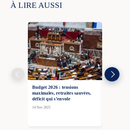
À LIRE AUSSI
Budget 2026 : tensions
La France a
maximales, retraites sauvées,
l’ex-propri
déficit qui s’envole
banquier s’
des années 
14 Nov 2025
documents
27 Mai 2026