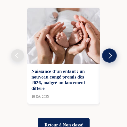
Naissance d’un enfant : un
Budget 2026
nouveau congé promis dès
maximales, 
2026, malgré un lancement
déficit qui 
différé
14 Nov 2025
19 Déc 2025
Retour à Non classé