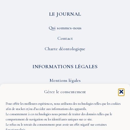
LE JOURNAL
Qui sommes-nous
Contact
Charte déontologique
INFORMATIONS LÉGALES
Mentions légales
Confidentialité
Gérer le consentement
CGU
Pour offrir les meilleures expériences, nous utilisons des technologies telles que les cookies
afin de stocker et/ou d’accéder aux informations des appareils.
Le consentement à ces technologies nous permet de traiter des données telles que le
SUIVEZ-NOUS
comportement de navigation ou les identifiants uniques sur ce site.
Le refus ou le retrait du consentement peut avoir un effet négatif sur certaines
fonctionnalités.