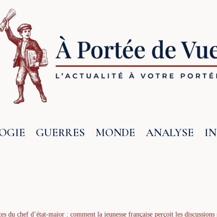
OGIE
GUERRES
MONDE
ANALYSE
I
ntes du chef d’état-major : comment la jeunesse française perçoit les discussions