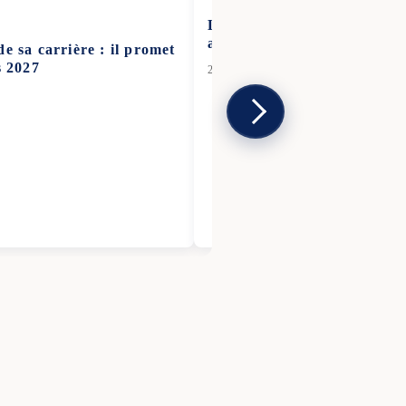
Le Frexit disparaît du débat
ans après
e sa carrière : il promet
s 2027
24 Juin 2026