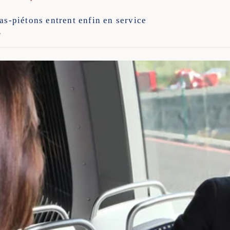
as-piétons entrent enfin en service
e