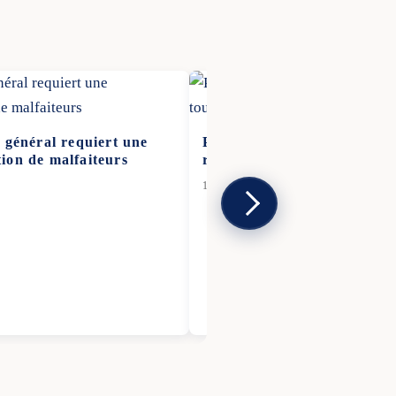
 général requiert une
Primaire de la gauche : un 
ion de malfaiteurs
rebattre toutes les cartes p
16 Nov 2025