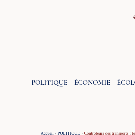
Aller
au
contenu
POLITIQUE
ÉCONOMIE
ÉCOL
Accueil
›
POLITIQUE
›
Contrôleurs des transports : l