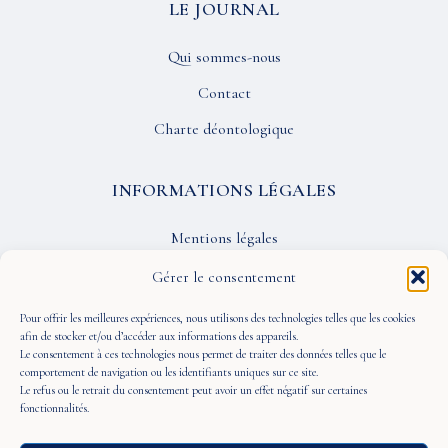
LE JOURNAL
Qui sommes-nous
Contact
Charte déontologique
INFORMATIONS LÉGALES
Mentions légales
Confidentialité
Gérer le consentement
CGU
Pour offrir les meilleures expériences, nous utilisons des technologies telles que les cookies
afin de stocker et/ou d’accéder aux informations des appareils.
Le consentement à ces technologies nous permet de traiter des données telles que le
SUIVEZ-NOUS
comportement de navigation ou les identifiants uniques sur ce site.
Le refus ou le retrait du consentement peut avoir un effet négatif sur certaines
fonctionnalités.