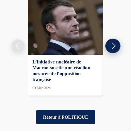
L’initiative nucléaire de
La France 
Macron suscite une réaction
d’éventuelle
mesurée de l’opposition
législatives
française
12 Jan 2026
03 Mar 2026
Retour à POLITIQUE