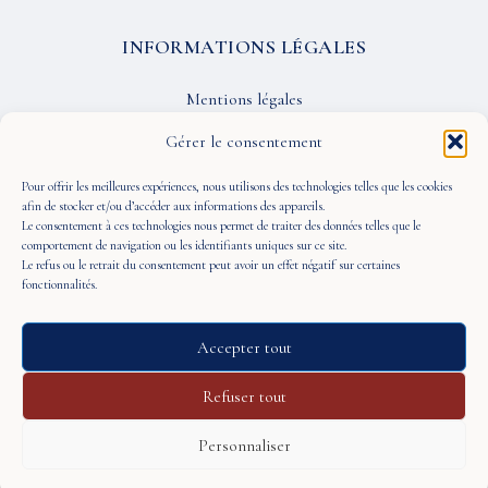
INFORMATIONS LÉGALES
Mentions légales
Confidentialité
Gérer le consentement
CGU
Pour offrir les meilleures expériences, nous utilisons des technologies telles que les cookies
afin de stocker et/ou d’accéder aux informations des appareils.
Le consentement à ces technologies nous permet de traiter des données telles que le
SUIVEZ-NOUS
comportement de navigation ou les identifiants uniques sur ce site.
Le refus ou le retrait du consentement peut avoir un effet négatif sur certaines
fonctionnalités.
Accepter tout
© 2026 À Portée de Vue — Tous droits réservés
Refuser tout
Personnaliser