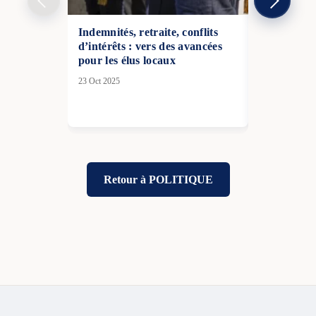
Indemnités, retraite, conflits
La France d
d’intérêts : vers des avancées
des proposi
pour les élus locaux
Convention 
temps de l’
23 Oct 2025
25 Nov 2025
Retour à POLITIQUE