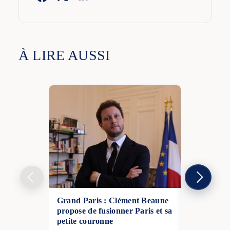
À LIRE AUSSI
Grand Paris : Clément Beaune
Paris annul
propose de fusionner Paris et sa
Nouvel An 
petite couronne
Élysées pou