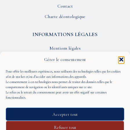
Contact
Charte déontologique
INFORMATIONS LÉGALES
Mentions légales
Confidentialité
Gérer le consentement
CGU
Pour offrir les meilleures expériences, nous utilisons des technologies telles que les cookies
afin de stocker et/ou d’accéder aux informations des appareils.
Le consentement à ces technologies nous permet de traiter des données telles que le
SUIVEZ-NOUS
comportement de navigation ou les identifiants uniques sur ce site.
Le refus ou le retrait du consentement peut avoir un effet négatif sur certaines
fonctionnalités.
Accepter tout
© 2026 À Portée de Vue — Tous droits réservés
Refuser tout