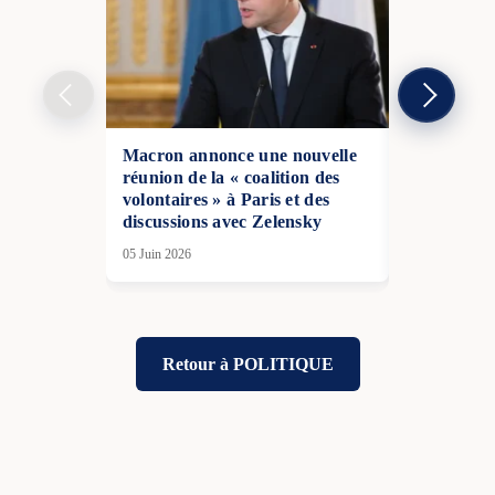
Macron annonce une nouvelle
Changement
réunion de la « coalition des
Louvre : L
volontaires » à Paris et des
démissionn
discussions avec Zelensky
27 Fév 2026
05 Juin 2026
Retour à POLITIQUE