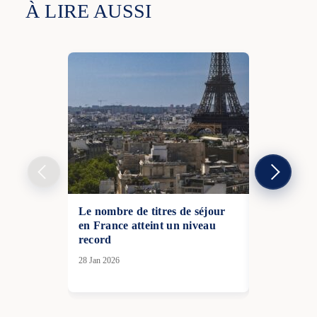
À LIRE AUSSI
Le nombre de titres de séjour
Vandalisme
en France atteint un niveau
Le procès 
record
du Mémoria
28 Jan 2026
04 Nov 2025