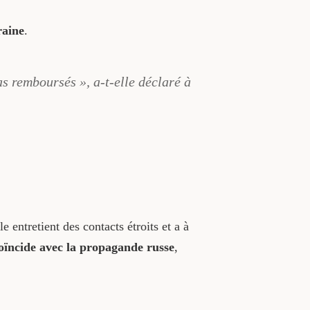
raine
.
as remboursés », a-t-elle déclaré à
le entretient des contacts étroits et a à
oïncide avec la propagande russe
,