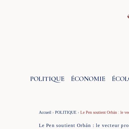
Aller
au
contenu
POLITIQUE
ÉCONOMIE
ÉCOL
Accueil
›
POLITIQUE
›
Le Pen soutient Orbán : le ve
Le Pen soutient Orbán : le vecteur pr