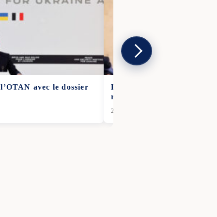
 l’OTAN avec le dossier
L’image de Macron à Davos 
réseaux sociaux
26 Jan 2026