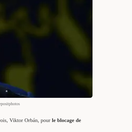
epositphotos
rois, Viktor Orbán, pour
le blocage de