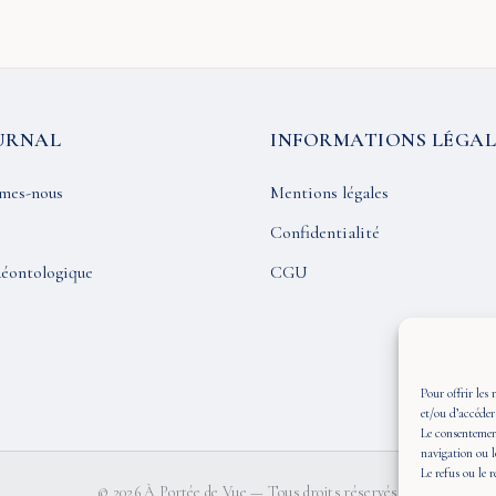
URNAL
INFORMATIONS LÉGAL
mes-nous
Mentions légales
Confidentialité
éontologique
CGU
Pour offrir les 
et/ou d’accéder
Le consentement
navigation ou l
Le refus ou le 
© 2026 À Portée de Vue — Tous droits réservés