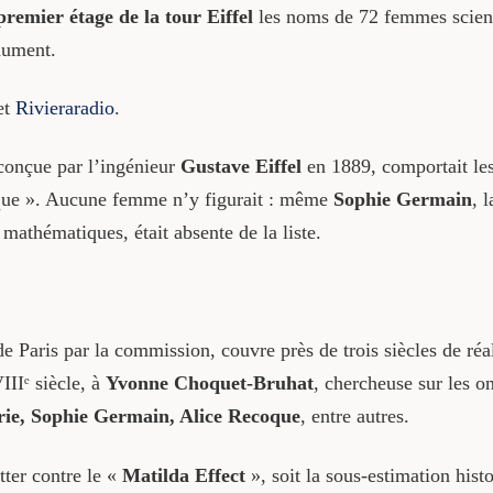
premier étage de la tour Eiffel
les noms de 72 femmes scienti
nument.
et
Rivieraradio
.
 conçue par l’ingénieur
Gustave Eiffel
en 1889, comportait le
oque ». Aucune femme n’y figurait : même
Sophie Germain
, 
mathématiques, était absente de la liste.
e Paris par la commission, couvre près de trois siècles de réali
IIᵉ siècle, à
Yvonne Choquet-Bruhat
, chercheuse sur les o
ie, Sophie Germain, Alice Recoque
, entre autres.
tter contre le «
Matilda Effect
», soit la sous-estimation his