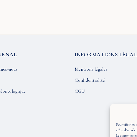
URNAL
INFORMATIONS LÉGAL
mes-nous
Mentions légales
Confidentialité
éontologique
CGU
Pour offrir les 
et/ou d’accéder
Le consentement