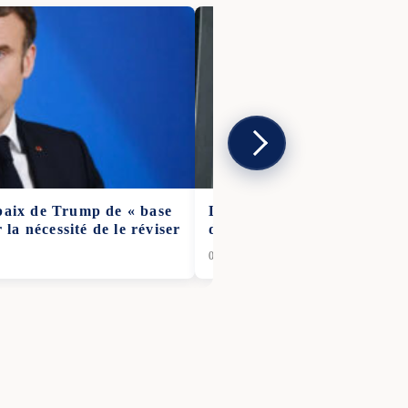
 paix de Trump de « base
Les médecins français anno
r la nécessité de le réviser
d’ampleur de dix jours
04 Jan 2026