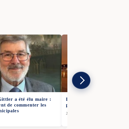
ttler a été élu maire :
Le Louvre rouvre ses portes
ent de commenter les
personnel suspend tempora
icipales
21 Déc 2025