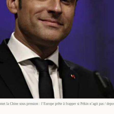
et la Chine sous pression : l’Europe prête à frapper si Pékin n’agit pas / depo