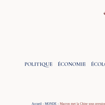
Aller
au
contenu
POLITIQUE
ÉCONOMIE
ÉCOL
Accueil
›
MONDE
›
Macron met la Chine sous pression 