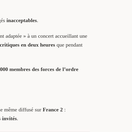
gés
inacceptables
.
nt adaptée » à un concert accueillant une
 critiques en deux heures
que pendant
 000 membres des forces de l’ordre
 de même diffusé sur
France 2
:
 invités
.