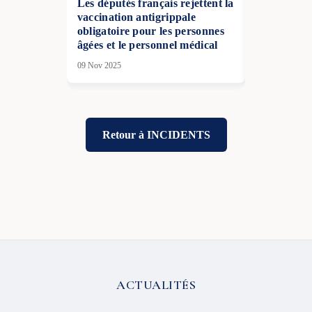
Les députés français rejettent la
Grand Pari
vaccination antigrippale
propose de 
obligatoire pour les personnes
petite cour
âgées et le personnel médical
06 Juin 2026
09 Nov 2025
Retour à INCIDENTS
ACTUALITÉS